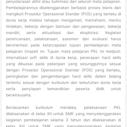
penyelarasan akhir atau kulminasi dari seluruh mata pelajaran.
Pembelajarannya diselenggarakan berbasis proses bisnis dan
mengikuti Prosedur Operasional Standar (POS) yang berlaku di
dunia kerja melalui tahapan mengamati, memahami, meniru
tindakan, bekerja dengan bantuan dan pengawasan, bekerja
mandiri, serta aktualisasi dan eksplorasi. Kegiatan
perencanaan, pelaksanaan, asesmen dan evaluasi harus
berorientasi pada ketercapaian tujuan pembelajaran mata
pelajaran (mapel) ini. Tujuan mata pelajaran PKL ini meliputi:
internalisasi soft skills di dunia kerja, penerapan hard skills
yang dikuasai pada pekerjaan yang sesungguhnya sesuai
dengan Prosedur Operasional Standar (POS) yang berlaku,
peningkatan dan pengembangan hard skills dalam bidang
tertentu sesuai dengan kurikulum dan kebutuhan dunia kerja
serta penyiapan kemandirian peserta didik untuk
berwirausaha.
Berdasarkan kurikulum merdeka, pelaksanaan PKL
dilaksanakan di kelas XII untuk SMK yang menyelenggarakan
kegiatan pembelajaran selama 3 tahun dan dilaksanakan di
kelas XIII untuk SMK yang menyelenggarakan kegiatan