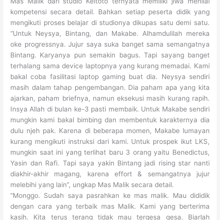
Mas Malik dari studio Keitoto ternyata memiliki jiwa menilai
kompetensi secara detail. Bahkan setiap peserta didik yang
mengikuti proses belajar di studionya dikupas satu demi satu.
“Untuk Neysya, Bintang, dan Makabe. Alhamdulilah mereka
oke progressnya. Jujur saya suka banget sama semangatnya
Bintang. Karyanya pun semakin bagus. Tapi sayang banget
terhalang sama device laptopnya yang kurang memadai. Kami
bakal coba fasilitasi laptop gaming buat dia. Neysya sendiri
masih dalam tahap pengembangan. Dia paham apa yang kita
ajarkan, paham briefnya, namun eksekusi masih kurang rapih.
Insya Allah di bulan ke-3 pasti membaik. Untuk Makabe sendiri
mungkin kami bakal bimbing dan membentuk karakternya dia
dulu njeh pak. Karena di beberapa momen, Makabe lumayan
kurang mengikuti instruksi dari kami. Untuk prospek ikut LKS,
mungkin saat ini yang terlihat baru 3 orang yaitu Benedictus,
Yasin dan Rafi. Tapi saya yakin Bintang jadi rising star nanti
diakhir-akhir magang, karena effort & semangatnya jujur
melebihi yang lain”, ungkap Mas Malik secara detail.
“Monggo. Sudah saya pasrahkan ke mas malik. Mau dididik
dengan cara yang terbaik mas Malik. Kami yang berterima
kasih. Kita terus terang tidak mau tergesa gesa. Biarlah