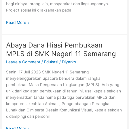
bagi dirinya, orang lain, masyarakat dan lingkungannya.
Project sosial ini dilaksanakan pada
Project
Read More »
Sosial
dalam
MPLS
Abaya Dana Hiasi Pembukaan
SMK
MPLS di SMK Negeri 11 Semarang
N
11
Leave a Comment
/
Edukasi
/
Diyarko
Semarang
Senin, 17 Juli 2023 SMK Negeri 11 Semarang
Perkuat
menyelenggarakan upacara bendera dalam rangka
Kebermaknaan
pembukaan Masa Pengenalan Lingkungan (MPLS). Ada yang
Hidup
unik dari kegiatan pembukaan di tahun ini, usai kepala sekolah
menyematkan tanda nama pada tiga perwakilan MPLS dari
kompetensi keahlian Animasi, Pengembangan Perangkat
Lunak dan Gim serta Desain Komunikasi Visual, kepala sekolah
didampingi dari personil
Abaya
Read More »