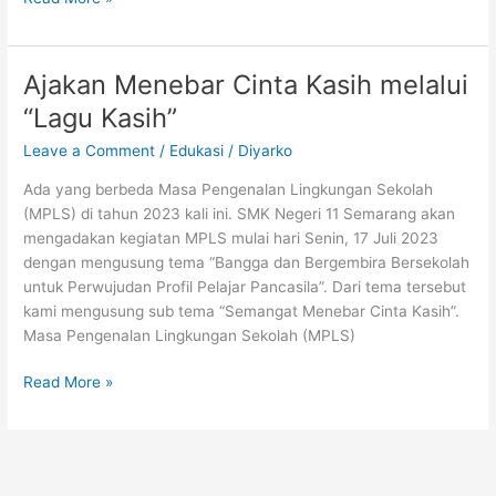
Dana
Hiasi
Pembukaan
Ajakan Menebar Cinta Kasih melalui
MPLS
“Lagu Kasih”
di
SMK
Leave a Comment
/
Edukasi
/
Diyarko
Negeri
Ada yang berbeda Masa Pengenalan Lingkungan Sekolah
11
(MPLS) di tahun 2023 kali ini. SMK Negeri 11 Semarang akan
Semarang
mengadakan kegiatan MPLS mulai hari Senin, 17 Juli 2023
dengan mengusung tema “Bangga dan Bergembira Bersekolah
untuk Perwujudan Profil Pelajar Pancasila”. Dari tema tersebut
kami mengusung sub tema “Semangat Menebar Cinta Kasih”.
Masa Pengenalan Lingkungan Sekolah (MPLS)
Ajakan
Read More »
Menebar
Cinta
Kasih
melalui