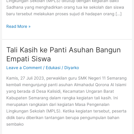
Lingkungan Sekolah (MPLS) ditutup dengan kegiatan bakti
Sadhana yang menghadirkan orang tua ke sekolah dan siswa
baru tersebut melakukan proses sujud di hadapan orang […]
Karya
Read More »
Bebas
dengan
Tema
Tali Kasih ke Panti Asuhan Bangun
Bakti
Empati Siswa
Sadhana
Leave a Comment
/
Edukasi
/
Diyarko
Kamis, 27 Juli 2023, perwakilan guru SMK Negeri 11 Semarang
kembali mengunjungi panti asuhan Almahadul Qorona Al Islami
yang berada di Desa Kalisidi, Kecamatan Ungaran Barat
Kabupaten Semarang dalam rangka kegiatan tali kasih. Ini
merupakan rangkaian dari kegiatan Masa Pengenalan
Lingkungan Sekolah (MPLS). Ketika kegiatan tersebut, peserta
didik baru diberikan tantangan berupa pengumpulan bahan
sembako