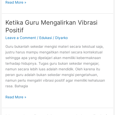
Tali
Read More »
Kasih
ke
Panti
Ketika Guru Mengalirkan Vibrasi
Asuhan
Positif
Bangun
Empati
Leave a Comment
/
Edukasi
/
Diyarko
Siswa
Guru bukanlah sekedar mengisi materi secara tekstual saja,
justru harus mampu mengaitkan materi secara kontekstual
sehingga apa yang dipelajari akan memiliki kebermaknaan
terhadap hidupnya. Tugas guru bukan sekedar mengajar,
namun secara lebih luas adalah mendidik. Oleh karena itu
peran guru adalah bukan sekedar mengisi pengetahuan,
namun perlu mengaliri vibrasi positif agar memiliki kehalusan
rasa. Bahagia
Ketika
Read More »
Guru
Mengalirkan
Vibrasi