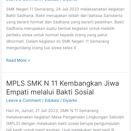
di
SMK Negeri 11 Semarang, 24 Juli 2023 melaksanakan kegiatan
SMK
Bakti Sadhana. Bakti merupakan istilah dari bahasa Sanskerta
Negeri
yang berarti hormat dan Sadhana yang berarti pelatihan. Bakti
11
Sadhana merupakan suatu bentuk kegiatan untuk melatih
Semarang
perilaku siswa untuk hormat kepada orang yang patut
dihormati. Dalam kegiatan ini SMK Negeri 11 Semarang
mengundang orang tua siswa kelas X
Bakti
Read More »
Sadhana
Mendekatkan
Siswa
MPLS SMK N 11 Kembangkan Jiwa
dengan
Empati melalui Bakti Sosial
Orang
Tua
Leave a Comment
/
Edukasi
/
Diyarko
Hari ini, Jumat, 21 Juli 2023, SMK N 11 Semarang
melaksanakan kegiatan Masa Pengenalan Lingkungan Sekolah
(MPLS) dengan melakukan bakti sosial berupa pengumpulan
tali kasih untuk panti asuhan. Usai melakukan apel pagi di