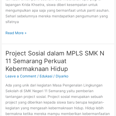
lapangan Krida Khsetra, siswa diberi kesempatan untuk
mengumpulkan apa saja yang bermanfaat untuk panti asuhan.
Sehari sebelumnya mereka mendapatkan pengumuman yang
sifatnya
MPLS
Read More »
SMK
N
11
Project Sosial dalam MPLS SMK N
Kembangkan
11 Semarang Perkuat
Jiwa
Empati
Kebermaknaan Hidup
melalui
Leave a Comment
/
Edukasi
/
Diyarko
Bakti
Sosial
Ada yang unik dari kegiatan Masa Pengenalan Lingkungan
Sekolah di SMK Negeri 11 Semarang yaitu pemberian
tantangan project sosial. Project sosial merupakan sebuah
project yang diberikan kepada siswa baru berupa kegiatan-
kegiatan yang mengasah kebermaknaan hidup. Hidup lebih
bermakna ketika mereka mampu memberikan kebermanfaatan