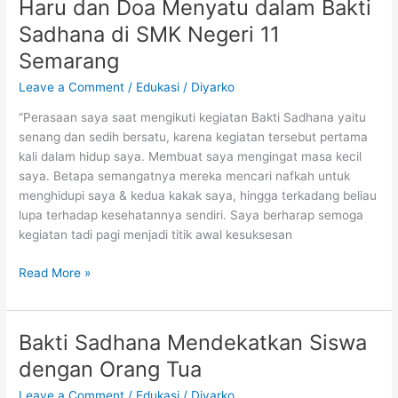
Haru dan Doa Menyatu dalam Bakti
Positif
Sadhana di SMK Negeri 11
Semarang
Leave a Comment
/
Edukasi
/
Diyarko
“Perasaan saya saat mengikuti kegiatan Bakti Sadhana yaitu
senang dan sedih bersatu, karena kegiatan tersebut pertama
kali dalam hidup saya. Membuat saya mengingat masa kecil
saya. Betapa semangatnya mereka mencari nafkah untuk
menghidupi saya & kedua kakak saya, hingga terkadang beliau
lupa terhadap kesehatannya sendiri. Saya berharap semoga
kegiatan tadi pagi menjadi titik awal kesuksesan
Haru
Read More »
dan
Doa
Menyatu
Bakti Sadhana Mendekatkan Siswa
dalam
dengan Orang Tua
Bakti
Sadhana
Leave a Comment
/
Edukasi
/
Diyarko