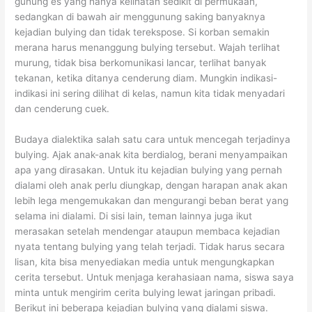
gunung es yang hanya kelihatan sedikit di permukaan,
sedangkan di bawah air menggunung saking banyaknya
kejadian bulying dan tidak terekspose. Si korban semakin
merana harus menanggung bulying tersebut. Wajah terlihat
murung, tidak bisa berkomunikasi lancar, terlihat banyak
tekanan, ketika ditanya cenderung diam. Mungkin indikasi-
indikasi ini sering dilihat di kelas, namun kita tidak menyadari
dan cenderung cuek.
Budaya dialektika salah satu cara untuk mencegah terjadinya
bulying. Ajak anak-anak kita berdialog, berani menyampaikan
apa yang dirasakan. Untuk itu kejadian bulying yang pernah
dialami oleh anak perlu diungkap, dengan harapan anak akan
lebih lega mengemukakan dan mengurangi beban berat yang
selama ini dialami. Di sisi lain, teman lainnya juga ikut
merasakan setelah mendengar ataupun membaca kejadian
nyata tentang bulying yang telah terjadi. Tidak harus secara
lisan, kita bisa menyediakan media untuk mengungkapkan
cerita tersebut. Untuk menjaga kerahasiaan nama, siswa saya
minta untuk mengirim cerita bulying lewat jaringan pribadi.
Berikut ini beberapa kejadian bulying yang dialami siswa.