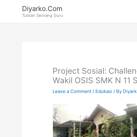
Skip
Diyarko.Com
to
Tulisan Seorang Guru
content
Project Sosial: Challe
Wakil OSIS SMK N 11
Leave a Comment
/
Edukasi
/ By
Diyar