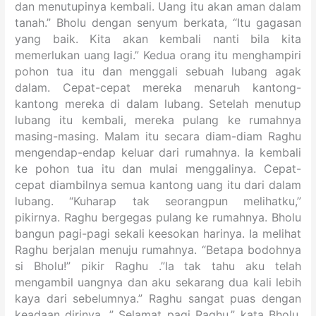
dan menutupinya kembali. Uang itu akan aman dalam
tanah.” Bholu dengan senyum berkata, “Itu gagasan
yang baik. Kita akan kembali nanti bila kita
memerlukan uang lagi.” Kedua orang itu menghampiri
pohon tua itu dan menggali sebuah lubang agak
dalam. Cepat-cepat mereka menaruh kantong-
kantong mereka di dalam lubang. Setelah menutup
lubang itu kembali, mereka pulang ke rumahnya
masing-masing. Malam itu secara diam-diam Raghu
mengendap-endap keluar dari rumahnya. Ia kembali
ke pohon tua itu dan mulai menggalinya. Cepat-
cepat diambilnya semua kantong uang itu dari dalam
lubang. “Kuharap tak seorangpun melihatku,”
pikirnya. Raghu bergegas pulang ke rumahnya. Bholu
bangun pagi-pagi sekali keesokan harinya. Ia melihat
Raghu berjalan menuju rumahnya. “Betapa bodohnya
si Bholu!” pikir Raghu .”Ia tak tahu aku telah
mengambil uangnya dan aku sekarang dua kali lebih
kaya dari sebelumnya.” Raghu sangat puas dengan
keadaan dirinya. ” Selamat pagi Raghu,” kata Bholu.