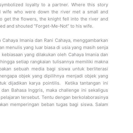
ymbolized loyalty to a partner. Where this story
 wife who were down the river met a small and
 get the flowers, the knight fell into the river and
ked and shouted “Forget-Me-Not” to his wife.
oleh Cahaya Imania dan Rani Cahaya, menggambarkan
 menulis yang luar biasa di usia yang masih senja
uah kebiasaan yang dilakukan oleh Cahaya Imania dan
ingga setiap rangkaian tulisannya memiliki makna
akan sebuah media bagi siswa untuk berliterasi
engapa objek yang dipilihnya menjadi objek yang
k dijadikan karya pointilis. Ketika tantangan ini
dan Bahasa Inggris, maka challenge ini sekaligus
a pelajaran tersebut. Tentu dengan berkolaborasinya
 akan memperingan beban tugas bagi siswa. Salam