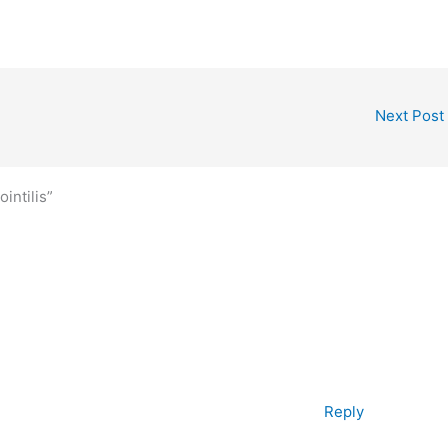
Next Post
intilis”
Reply