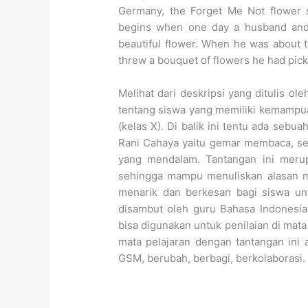
Germany, the Forget Me Not flower s
begins when one day a husband and
beautiful flower. When he was about to
threw a bouquet of flowers he had pic
Melihat dari deskripsi yang ditulis 
tentang siswa yang memiliki kemampuan
(kelas X). Di balik ini tentu ada seb
Rani Cahaya yaitu gemar membaca, seh
yang mendalam. Tantangan ini merup
sehingga mampu menuliskan alasan m
menarik dan berkesan bagi siswa untu
disambut oleh guru Bahasa Indonesia 
bisa digunakan untuk penilaian di mat
mata pelajaran dengan tantangan ini
GSM, berubah, berbagi, berkolaborasi.