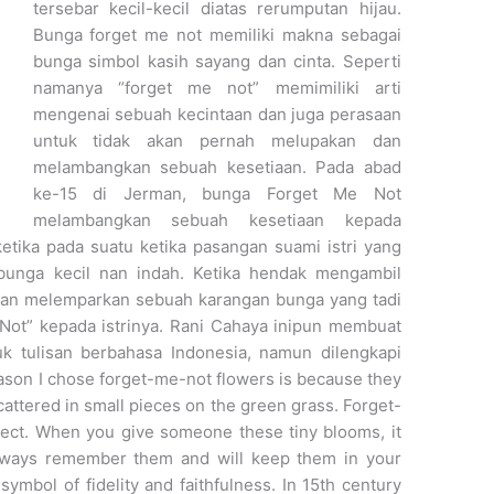
tersebar kecil-kecil diatas rerumputan hijau.
Bunga forget me not memiliki makna sebagai
bunga simbol kasih sayang dan cinta. Seperti
namanya “forget me not” memimiliki arti
mengenai sebuah kecintaan dan juga perasaan
untuk tidak akan pernah melupakan dan
melambangkan sebuah kesetiaan. Pada abad
ke-15 di Jerman, bunga Forget Me Not
melambangkan sebuah kesetiaan kepada
etika pada suatu ketika pasangan suami istri yang
unga kecil nan indah. Ketika hendak mengambil
 dan melemparkan sebuah karangan bunga yang tadi
-Not” kepada istrinya. Rani Cahaya inipun membuat
uk tulisan berbahasa Indonesia, namun dilengkapi
eason I chose forget-me-not flowers is because they
cattered in small pieces on the green grass. Forget-
ect. When you give someone these tiny blooms, it
always remember them and will keep them in your
ymbol of fidelity and faithfulness. In 15th century