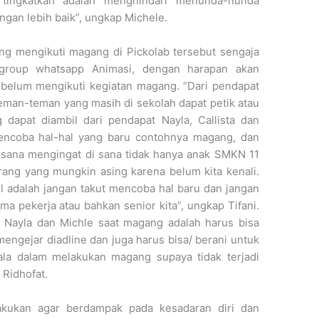
a tingkatkan adalah menghindari menunda-nunda
gan lebih baik”, ungkap Michele.
yang mengikuti magang di Pickolab tersebut sengaja
 group whatsapp Animasi, dengan harapan akan
 belum mengikuti kegiatan magang. “Dari pendapat
 teman-teman yang masih di sekolah dapat petik atau
g dapat diambil dari pendapat Nayla, Callista dan
mencoba hal-hal yang baru contohnya magang, dan
 sana mengingat di sana tidak hanya anak SMKN 11
ang yang mungkin asing karena belum kita kenali.
il adalah jangan takut mencoba hal baru dan jangan
ma pekerja atau bahkan senior kita”, ungkap Tifani.
a, Nayla dan Michle saat magang adalah harus bisa
ngejar diadline dan juga harus bisa/ berani untuk
ala dalam melakukan magang supaya tidak terjadi
Ridhofat.
lakukan agar berdampak pada kesadaran diri dan