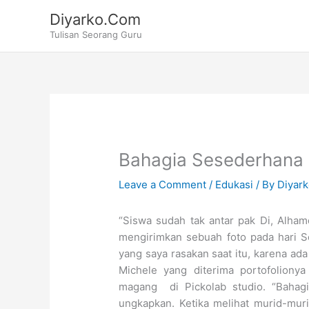
Skip
Diyarko.Com
to
Tulisan Seorang Guru
content
Bahagia Sesederhana 
Leave a Comment
/
Edukasi
/ By
Diyar
“Siswa sudah tak antar pak Di, Alhamd
mengirimkan sebuah foto pada hari S
yang saya rasakan saat itu, karena ada
Michele yang diterima portofoliony
magang di Pickolab studio. “Bahagia
ungkapkan. Ketika melihat murid-muri