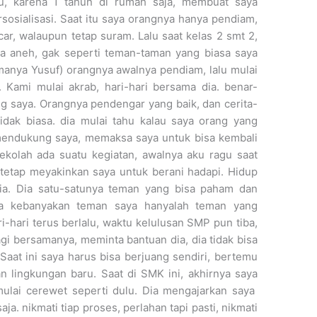
u, karena 1 tahun di rumah saja, membuat saya
osialisasi. Saat itu saya orangnya hanya pendiam,
car, walaupun tetap suram. Lalu saat kelas 2 smt 2,
a aneh, gak seperti teman-taman yang biasa saya
manya Yusuf) orangnya awalnya pendiam, lalu mulai
. Kami mulai akrab, hari-hari bersama dia. benar-
g saya. Orangnya pendengar yang baik, dan cerita-
tidak biasa. dia mulai tahu kalau saya orang yang
 mendukung saya, memaksa saya untuk bisa kembali
sekolah ada suatu kegiatan, awalnya aku ragu saat
a tetap meyakinkan saya untuk berani hadapi. Hidup
ia. Dia satu-satunya teman yang bisa paham dan
ra kebanyakan teman saya hanyalah teman yang
-hari terus berlalu, waktu kelulusan SMP pun tiba,
agi bersamanya, meminta bantuan dia, dia tidak bisa
aat ini saya harus bisa berjuang sendiri, bertemu
 lingkungan baru. Saat di SMK ini, akhirnya saya
 mulai cerewet seperti dulu. Dia mengajarkan saya
a. nikmati tiap proses, perlahan tapi pasti, nikmati