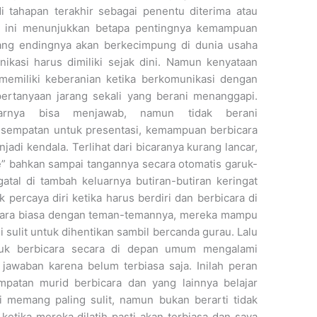
 tahapan terakhir sebagai penentu diterima atau
al ini menunjukkan betapa pentingnya kemampuan
ang endingnya akan berkecimpung di dunia usaha
kasi harus dimiliki sejak dini. Namun kenyataan
 memiliki keberanian ketika berkomunikasi dengan
 pertanyaan jarang sekali yang berani menanggapi.
arnya bisa menjawab, namun tidak berani
esempatan untuk presentasi, kemampuan berbicara
adi kendala. Terlihat dari bicaranya kurang lancar,
” bahkan sampai tangannya secara otomatis garuk-
atal di tambah keluarnya butiran-butiran keringat
ercaya diri ketika harus berdiri dan berbicara di
bicara biasa dengan teman-temannya, mereka mampu
 sulit untuk dihentikan sambil bercanda gurau. Lalu
tuk berbicara secara di depan umum mengalami
jawaban karena belum terbiasa saja. Inilah peran
patan murid berbicara dan yang lainnya belajar
memang paling sulit, namun bukan berarti tidak
ketika mereka dilatih pasti akan terbiasa dan saya