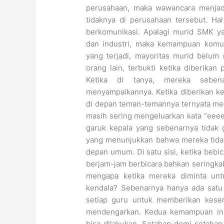
perusahaan, maka wawancara menjadi
tidaknya di perusahaan tersebut. H
berkomunikasi. Apalagi murid SMK y
dan industri, maka kemampuan komuni
yang terjadi, mayoritas murid belum
orang lain, terbukti ketika diberikan
Ketika di tanya, mereka seben
menyampaikannya. Ketika diberikan k
di depan teman-temannya ternyata menj
masih sering mengeluarkan kata “eeee
garuk kepala yang sebenarnya tidak g
yang menunjukkan bahwa mereka tidak p
depan umum. Di satu sisi, ketika be
berjam-jam berbicara bahkan seringkali
mengapa ketika mereka diminta un
kendala? Sebenarnya hanya ada satu 
setiap guru untuk memberikan kesem
mendengarkan. Kedua kemampuan ini 
bisa dilakukan. Setahap demi setahap 