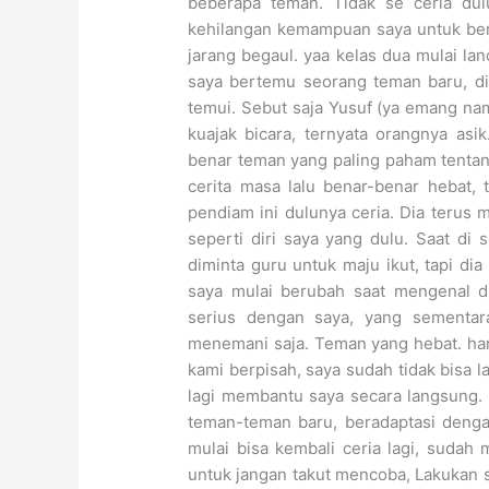
beberapa teman. Tidak se ceria dul
kehilangan kemampuan saya untuk bers
jarang begaul. yaa kelas dua mulai lan
saya bertemu seorang teman baru, di
temui. Sebut saja Yusuf (ya emang na
kuajak bicara, ternyata orangnya asik
benar teman yang paling paham tentan
cerita masa lalu benar-benar hebat, 
pendiam ini dulunya ceria. Dia terus
seperti diri saya yang dulu. Saat di 
diminta guru untuk maju ikut, tapi di
saya mulai berubah saat mengenal d
serius dengan saya, yang sementa
menemani saja. Teman yang hebat. hari
kami berpisah, saya sudah tidak bisa l
lagi membantu saya secara langsung. S
teman-teman baru, beradaptasi dengan
mulai bisa kembali ceria lagi, sudah
untuk jangan takut mencoba, Lakukan saj