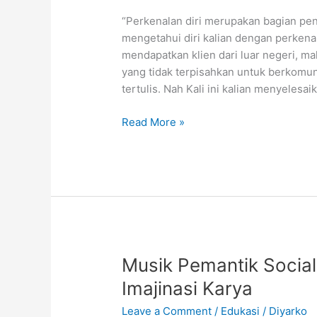
“Perkenalan diri merupakan bagian pen
mengetahui diri kalian dengan perkenala
mendapatkan klien dari luar negeri, 
yang tidak terpisahkan untuk berkomuni
tertulis. Nah Kali ini kalian menyelesa
Latih
Read More »
Komunikasi:
Kolaborasi
Bahasa
Inggris
dan
Project
Animasi
Musik Pemantik Social
Imajinasi Karya
Leave a Comment
/
Edukasi
/
Diyarko