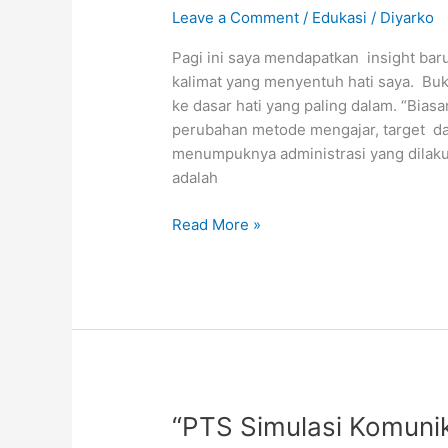
Leave a Comment
/
Edukasi
/
Diyarko
Pagi ini saya mendapatkan insight ba
kalimat yang menyentuh hati saya. B
ke dasar hati yang paling dalam. “Bias
perubahan metode mengajar, target da
menumpuknya administrasi yang dilakuk
adalah
Ganti
Read More »
Kurikulum:
Dibutuhkan
Perubahan
Pola
Pikir
Pendidik
“PTS Simulasi Komunik