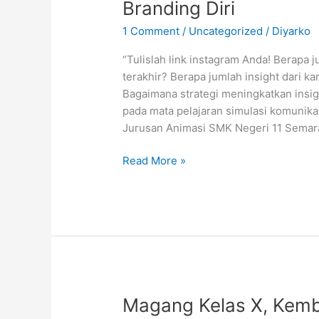
Branding Diri
1 Comment
/
Uncategorized
/
Diyarko
“Tulislah link instagram Anda! Berapa 
terakhir? Berapa jumlah insight dari k
Bagaimana strategi meningkatkan insigh
pada mata pelajaran simulasi komunikas
Jurusan Animasi SMK Negeri 11 Semar
“PTS
Read More »
Simulasi
Komunikasi
Digital”
Tingkatkan
Branding
Diri
Magang Kelas X, Kemba