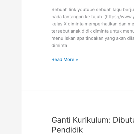
Sebuah link youtube sebuah lagu berjud
pada tantangan ke tujuh (https://www
kelas X diminta memperhatikan dan mer
tersebut anak didik diminta untuk menu
menuliskan apa tindakan yang akan dil
diminta
Musik
Read More »
Pemantik
Social
Emotional
Learning
dan
Imajinasi
Karya
Ganti Kurikulum: Dibu
Pendidik