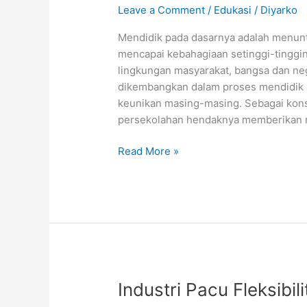
Leave a Comment
/
Edukasi
/
Diyarko
Mendidik pada dasarnya adalah menunt
mencapai kebahagiaan setinggi-tinggi
lingkungan masyarakat, bangsa dan neg
dikembangkan dalam proses mendidik ad
keunikan masing-masing. Sebagai kons
persekolahan hendaknya memberikan 
Seleksi
Read More »
Project
Industri
Kembangkan
Passion
Anak
Didik
Industri Pacu Fleksibil