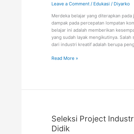
Leave a Comment
/
Edukasi
/
Diyarko
Merdeka belajar yang diterapkan pad
dampak pada percepatan lompatan kompe
belajar ini adalah memberikan kesempa
yang sudah layak mengikutinya. Salah 
dari industri kreatif adalah berupa pen
Magang
Read More »
Kelas
X,
Kembangkan
Softskill
Sejak
Dini
Seleksi Project Indus
Didik