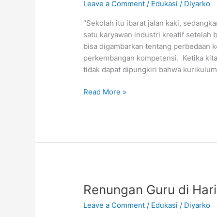
Leave a Comment
/
Edukasi
/
Diyarko
“Sekolah itu ibarat jalan kaki, sedangk
satu karyawan industri kreatif setelah 
bisa digambarkan tentang perbedaan ko
perkembangan kompetensi. Ketika kita t
tidak dapat dipungkiri bahwa kurikulum 
Industri
Read More »
Pacu
Fleksibilitas
Kurikulum
Renungan Guru di Hari
Leave a Comment
/
Edukasi
/
Diyarko