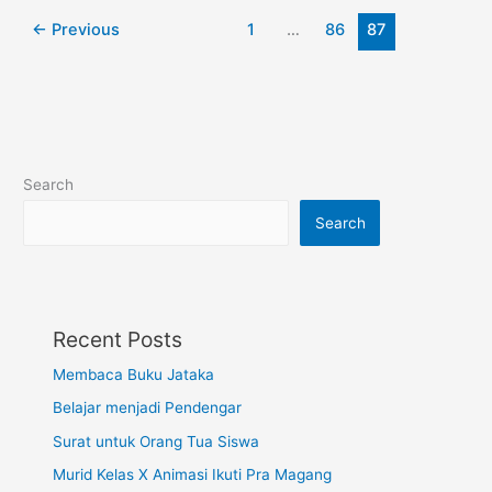
One
←
Previous
1
…
86
87
Project
dengan
Sentuhan
Hati
Search
Search
Recent Posts
Membaca Buku Jataka
Belajar menjadi Pendengar
Surat untuk Orang Tua Siswa
Murid Kelas X Animasi Ikuti Pra Magang