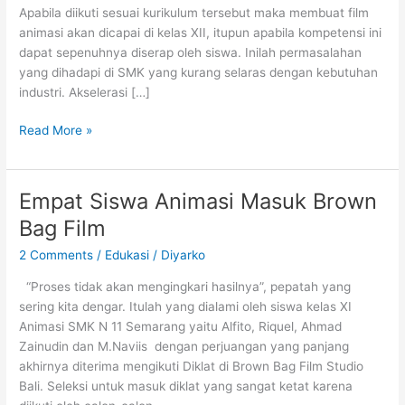
Apabila diikuti sesuai kurikulum tersebut maka membuat film
animasi akan dicapai di kelas XII, itupun apabila kompetensi ini
dapat sepenuhnya diserap oleh siswa. Inilah permasalahan
yang dihadapi di SMK yang kurang selaras dengan kebutuhan
industri. Akselerasi […]
Ciptakan
Read More »
Virus
untuk
Menumbuhkan
Empat Siswa Animasi Masuk Brown
Empati
Bag Film
Siswa
2 Comments
/
Edukasi
/
Diyarko
“Proses tidak akan mengingkari hasilnya”, pepatah yang
sering kita dengar. Itulah yang dialami oleh siswa kelas XI
Animasi SMK N 11 Semarang yaitu Alfito, Riquel, Ahmad
Zainudin dan M.Naviis dengan perjuangan yang panjang
akhirnya diterima mengikuti Diklat di Brown Bag Film Studio
Bali. Seleksi untuk masuk diklat yang sangat ketat karena