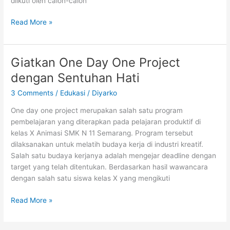
diikuti oleh calon-calon
Empat
Read More »
Siswa
Animasi
Masuk
Giatkan One Day One Project
Brown
dengan Sentuhan Hati
Bag
Film
3 Comments
/
Edukasi
/
Diyarko
One day one project merupakan salah satu program
pembelajaran yang diterapkan pada pelajaran produktif di
kelas X Animasi SMK N 11 Semarang. Program tersebut
dilaksanakan untuk melatih budaya kerja di industri kreatif.
Salah satu budaya kerjanya adalah mengejar deadline dengan
target yang telah ditentukan. Berdasarkan hasil wawancara
dengan salah satu siswa kelas X yang mengikuti
Giatkan
Read More »
One
Day