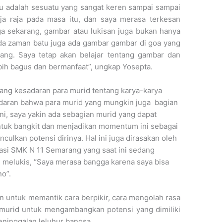
tu adalah sesuatu yang sangat keren sampai sampai
ja raja pada masa itu, dan saya merasa terkesan
ga sekarang, gambar atau lukisan juga bukan hanya
pada zaman batu juga ada gambar gambar di goa yang
rang. Saya tetap akan belajar tentang gambar dan
ih bagus dan bermanfaat”, ungkap Yosepta.
ng kesadaran para murid tentang karya-karya
adaran bahwa para murid yang mungkin juga bagian
 ini, saya yakin ada sebagian murid yang dapat
ntuk bangkit dan menjadikan momentum ini sebagai
lkan potensi dirinya. Hal ini juga dirasakan oleh
masi SMK N 11 Semarang yang saat ini sedang
 melukis, “Saya merasa bangga karena saya bisa
no”.
an untuk memantik cara berpikir, cara mengolah rasa
 murid untuk mengambangkan potensi yang dimiliki
eninggalan leluhur bangsa.