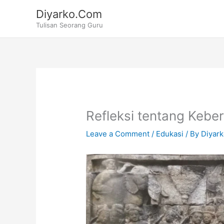
Skip
Diyarko.Com
to
Tulisan Seorang Guru
content
Refleksi tentang Keber
Leave a Comment
/
Edukasi
/ By
Diyar