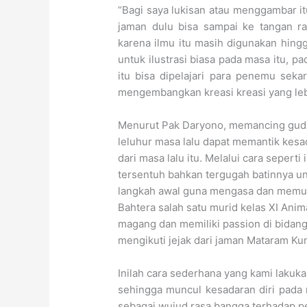
“Bagi saya lukisan atau menggambar i
jaman dulu bisa sampai ke tangan ra
karena ilmu itu masih digunakan hing
untuk ilustrasi biasa pada masa itu, 
itu bisa dipelajari para penemu seka
mengembangkan kreasi kreasi yang leb
Menurut Pak Daryono, memancing guda
leluhur masa lalu dapat memantik kes
dari masa lalu itu. Melalui cara seperti
tersentuh bahkan tergugah batinnya u
langkah awal guna mengasa dan memuncu
Bahtera salah satu murid kelas XI Ani
magang dan memiliki passion di bidang
mengikuti jejak dari jaman Mataram Ku
Inilah cara sederhana yang kami lakuk
sehingga muncul kesadaran diri pada
sebagai wujud rasa bangga terhadap p