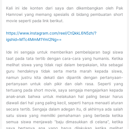
Kali ini ide konten dari saya dan dikembangkan oleh Pak
Hamrowi yang memang spesialis di bidang pembuatan short
movie seperti pada link berikut.
https://www.instagram.com/reel/CtQkkL6N5zh/?
igshid=MTc4MmM1YmI2Ng==
Ide ini sengaja untuk memberikan pembelajaran bagi siswa
taat pada tata tertib dengan cara-cara yang humanis. Ketika
melihat siswa yang tidak rapi dalam berpakaian, kita sebagai
guru hendaknya tidak serta merta marah kepada siswa,
namun justru kita dekati dan dipantik dengan pertanyaan-
pertanyaan untuk olah pikir dan olah rasa. Seperti yang
tertuang pada short movie, saya sengaja mengajarkan kepada
anak-anak bahwa untuk melakukan hal paling besar harus
diawali dari hal yang paling kecil, seperti hanya menaati aturan
secara tertib. Sengaja dalam adegan itu, di akhirnya ada salah
satu siswa yang memiliki pemahaman yang berbeda ketika
semua siswa menjawab “baju dimasukkan di celana”, ketika
saya bertanya apa yang harus dilakukan ketika melihat