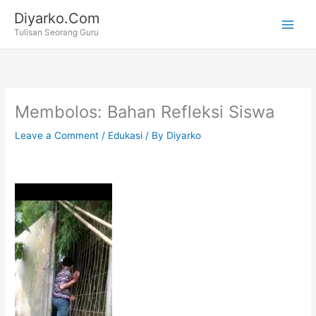
Skip
Diyarko.Com
to
Tulisan Seorang Guru
content
Membolos: Bahan Refleksi Siswa
Leave a Comment
/
Edukasi
/ By
Diyarko