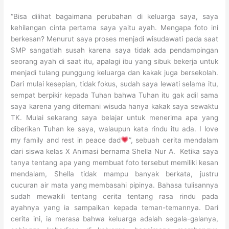
“Bisa dilihat bagaimana perubahan di keluarga saya, saya
kehilangan cinta pertama saya yaitu ayah. Mengapa foto ini
berkesan? Menurut saya proses menjadi wisudawati pada saat
SMP sangatlah susah karena saya tidak ada pendampingan
seorang ayah di saat itu, apalagi ibu yang sibuk bekerja untuk
menjadi tulang punggung keluarga dan kakak juga bersekolah.
Dari mulai kesepian, tidak fokus, sudah saya lewati selama itu,
sempat berpikir kepada Tuhan bahwa Tuhan itu gak adil sama
saya karena yang ditemani wisuda hanya kakak saya sewaktu
TK. Mulai sekarang saya belajar untuk menerima apa yang
diberikan Tuhan ke saya, walaupun kata rindu itu ada. I love
my family and rest in peace dad
”, sebuah cerita mendalam
dari siswa kelas X Animasi bernama Shella Nur A. Ketika saya
tanya tentang apa yang membuat foto tersebut memiliki kesan
mendalam, Shella tidak mampu banyak berkata, justru
cucuran air mata yang membasahi pipinya. Bahasa tulisannya
sudah mewakili tentang cerita tentang rasa rindu pada
ayahnya yang ia sampaikan kepada teman-temannya. Dari
cerita ini, ia merasa bahwa keluarga adalah segala-galanya,