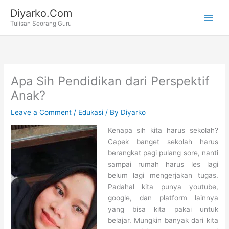
Skip
Diyarko.Com
to
Tulisan Seorang Guru
content
Apa Sih Pendidikan dari Perspektif
Anak?
Leave a Comment
/
Edukasi
/ By
Diyarko
Kenapa sih kita harus sekolah?
Capek banget sekolah harus
berangkat pagi pulang sore, nanti
sampai rumah harus les lagi
belum lagi mengerjakan tugas.
Padahal kita punya youtube,
google, dan platform lainnya
yang bisa kita pakai untuk
belajar. Mungkin banyak dari kita