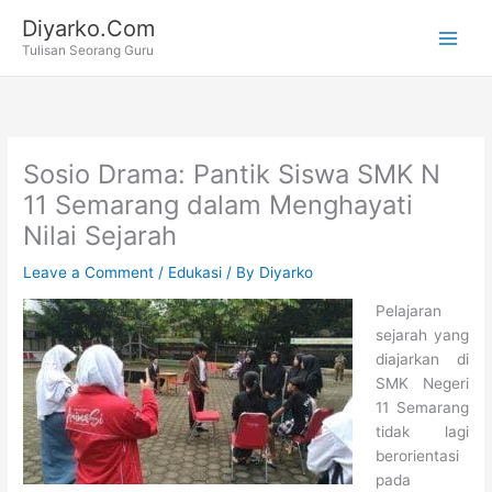
Skip
Diyarko.Com
to
Tulisan Seorang Guru
content
Sosio Drama: Pantik Siswa SMK N
11 Semarang dalam Menghayati
Nilai Sejarah
Leave a Comment
/
Edukasi
/ By
Diyarko
Pelajaran
sejarah yang
diajarkan di
SMK Negeri
11 Semarang
tidak lagi
berorientasi
pada