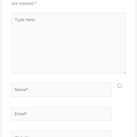
are marked
*
Type
here..
Name*
Email*
Website