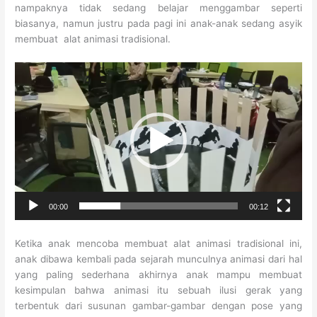
nampaknya tidak sedang belajar menggambar seperti
biasanya, namun justru pada pagi ini anak-anak sedang asyik
membuat alat animasi tradisional.
Video
Player
00:00
00:12
Ketika anak mencoba membuat alat animasi tradisional ini,
anak dibawa kembali pada sejarah munculnya animasi dari hal
yang paling sederhana akhirnya anak mampu membuat
kesimpulan bahwa animasi itu sebuah ilusi gerak yang
terbentuk dari susunan gambar-gambar dengan pose yang