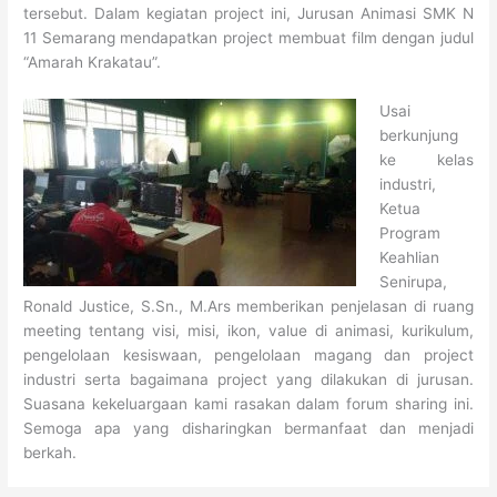
tersebut. Dalam kegiatan project ini, Jurusan Animasi SMK N
11 Semarang mendapatkan project membuat film dengan judul
“Amarah Krakatau”.
Usai
berkunjung
ke kelas
industri,
Ketua
Program
Keahlian
Senirupa,
Ronald Justice, S.Sn., M.Ars memberikan penjelasan di ruang
meeting tentang visi, misi, ikon, value di animasi, kurikulum,
pengelolaan kesiswaan, pengelolaan magang dan project
industri serta bagaimana project yang dilakukan di jurusan.
Suasana kekeluargaan kami rasakan dalam forum sharing ini.
Semoga apa yang disharingkan bermanfaat dan menjadi
berkah.