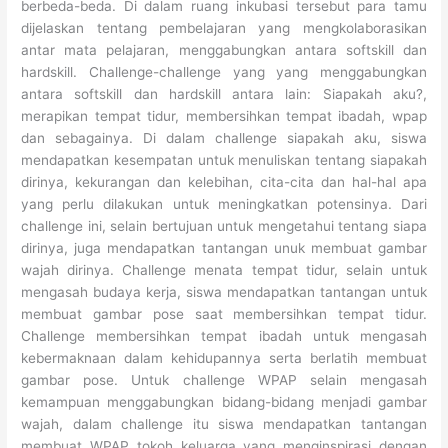
berbeda-beda. Di dalam ruang inkubasi tersebut para tamu
dijelaskan tentang pembelajaran yang mengkolaborasikan
antar mata pelajaran, menggabungkan antara softskill dan
hardskill. Challenge-challenge yang yang menggabungkan
antara softskill dan hardskill antara lain: Siapakah aku?,
merapikan tempat tidur, membersihkan tempat ibadah, wpap
dan sebagainya. Di dalam challenge siapakah aku, siswa
mendapatkan kesempatan untuk menuliskan tentang siapakah
dirinya, kekurangan dan kelebihan, cita-cita dan hal-hal apa
yang perlu dilakukan untuk meningkatkan potensinya. Dari
challenge ini, selain bertujuan untuk mengetahui tentang siapa
dirinya, juga mendapatkan tantangan unuk membuat gambar
wajah dirinya. Challenge menata tempat tidur, selain untuk
mengasah budaya kerja, siswa mendapatkan tantangan untuk
membuat gambar pose saat membersihkan tempat tidur.
Challenge membersihkan tempat ibadah untuk mengasah
kebermaknaan dalam kehidupannya serta berlatih membuat
gambar pose. Untuk challenge WPAP selain mengasah
kemampuan menggabungkan bidang-bidang menjadi gambar
wajah, dalam challenge itu siswa mendapatkan tantangan
membuat WPAP tokoh keluarga yang menginspirasi dengan