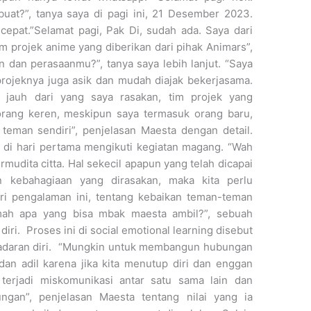
uat?”, tanya saya di pagi ini, 21 Desember 2023.
epat.”Selamat pagi, Pak Di, sudah ada. Saya dari
 projek anime yang diberikan dari pihak Animars”,
 dan perasaanmu?”, tanya saya lebih lanjut. “Saya
rojeknya juga asik dan mudah diajak bekerjasama.
 jauh dari yang saya rasakan, tim projek yang
orang keren, meskipun saya termasuk orang baru,
teman sendiri”, penjelasan Maesta dengan detail.
 di hari pertama mengikuti kegiatan magang. “Wah
rmudita citta. Hal sekecil apapun yang telah dicapai
n kebahagiaan yang dirasakan, maka kita perlu
ri pengalaman ini, tentang kebaikan teman-teman
kmah apa yang bisa mbak maesta ambil?”, sebuah
ri. Proses ini di social emotional learning disebut
sadaran diri. “Mungkin untuk membangun hubungan
dan adil karena jika kita menutup diri dan enggan
 terjadi miskomunikasi antar satu sama lain dan
gan”, penjelasan Maesta tentang nilai yang ia