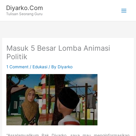
Skip
Diyarko.Com
to
Tulisan Seorang Guru
content
Masuk 5 Besar Lomba Animasi
Politik
1 Comment
/
Edukasi
/ By
Diyarko
“Assalamualikum Pak Diyarko, saya mau menginformasikan