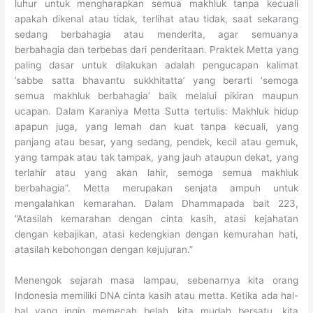
luhur untuk mengharapkan semua makhluk tanpa kecuali
apakah dikenal atau tidak, terlihat atau tidak, saat sekarang
sedang berbahagia atau menderita, agar semuanya
berbahagia dan terbebas dari penderitaan. Praktek Metta yang
paling dasar untuk dilakukan adalah pengucapan kalimat
’sabbe satta bhavantu sukkhitatta’ yang berarti ‘semoga
semua makhluk berbahagia’ baik melalui pikiran maupun
ucapan. Dalam Karaniya Metta Sutta tertulis: Makhluk hidup
apapun juga, yang lemah dan kuat tanpa kecuali, yang
panjang atau besar, yang sedang, pendek, kecil atau gemuk,
yang tampak atau tak tampak, yang jauh ataupun dekat, yang
terlahir atau yang akan lahir, semoga semua makhluk
berbahagia”. Metta merupakan senjata ampuh untuk
mengalahkan kemarahan. Dalam Dhammapada bait 223,
”Atasilah kemarahan dengan cinta kasih, atasi kejahatan
dengan kebajikan, atasi kedengkian dengan kemurahan hati,
atasilah kebohongan dengan kejujuran.”
Menengok sejarah masa lampau, sebenarnya kita orang
Indonesia memiliki DNA cinta kasih atau metta. Ketika ada hal-
hal yang ingin memecah belah, kita mudah bersatu, kita