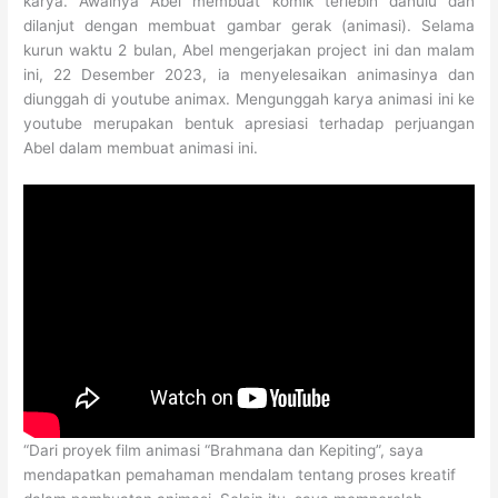
karya. Awalnya Abel membuat komik terlebih dahulu dan
dilanjut dengan membuat gambar gerak (animasi). Selama
kurun waktu 2 bulan, Abel mengerjakan project ini dan malam
ini, 22 Desember 2023, ia menyelesaikan animasinya dan
diunggah di youtube animax. Mengunggah karya animasi ini ke
youtube merupakan bentuk apresiasi terhadap perjuangan
Abel dalam membuat animasi ini.
“Dari proyek film animasi “Brahmana dan Kepiting”, saya
mendapatkan pemahaman mendalam tentang proses kreatif