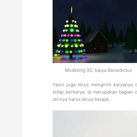
Modeling 3D, karya Benedictus
Yasin juga terus mengirim karyanya
tetap berkarya. Ia merupakan bagian d
dirinya harus terus belajar.