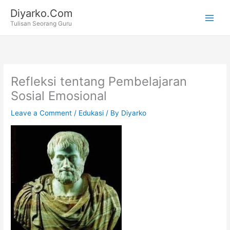
Skip
Diyarko.Com
to
Tulisan Seorang Guru
content
Refleksi tentang Pembelajaran
Sosial Emosional
Leave a Comment
/
Edukasi
/ By
Diyarko