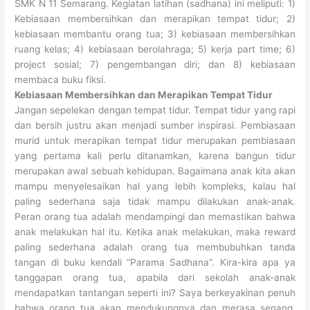
SMK N 11 Semarang. Kegiatan latihan (sadhana) ini meliputi: 1)
Kebiasaan membersihkan dan merapikan tempat tidur; 2)
kebiasaan membantu orang tua; 3) kebiasaan membersihkan
ruang kelas; 4) kebiasaan berolahraga; 5) kerja part time; 6)
project sosial; 7) pengembangan diri; dan 8) kebiasaan
membaca buku fiksi.
Kebiasaan Membersihkan dan Merapikan Tempat Tidur
Jangan sepelekan dengan tempat tidur. Tempat tidur yang rapi
dan bersih justru akan menjadi sumber inspirasi. Pembiasaan
murid untuk merapikan tempat tidur merupakan pembiasaan
yang pertama kali perlu ditanamkan, karena bangun tidur
merupakan awal sebuah kehidupan. Bagaimana anak kita akan
mampu menyelesaikan hal yang lebih kompleks, kalau hal
paling sederhana saja tidak mampu dilakukan anak-anak.
Peran orang tua adalah mendampingi dan memastikan bahwa
anak melakukan hal itu. Ketika anak melakukan, maka reward
paling sederhana adalah orang tua membubuhkan tanda
tangan di buku kendali “Parama Sadhana”. Kira-kira apa ya
tanggapan orang tua, apabila dari sekolah anak-anak
mendapatkan tantangan seperti ini? Saya berkeyakinan penuh
bahwa orang tua akan mendukungnya dan merasa senang.