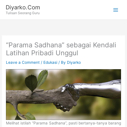
Skip
Diyarko.Com
to
Tulisan Seorang Guru
content
“Parama Sadhana” sebagai Kendali
Latihan Pribadi Unggul
Leave a Comment
/
Edukasi
/ By
Diyarko
Melihat istilah “Parama Sadhana”, pasti bertanya-tanya barang