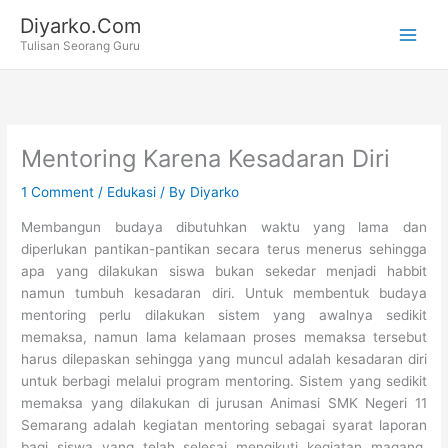
Skip
Diyarko.Com
to
Tulisan Seorang Guru
content
Mentoring Karena Kesadaran Diri
1 Comment
/
Edukasi
/ By
Diyarko
Membangun budaya dibutuhkan waktu yang lama dan
diperlukan pantikan-pantikan secara terus menerus sehingga
apa yang dilakukan siswa bukan sekedar menjadi habbit
namun tumbuh kesadaran diri. Untuk membentuk budaya
mentoring perlu dilakukan sistem yang awalnya sedikit
memaksa, namun lama kelamaan proses memaksa tersebut
harus dilepaskan sehingga yang muncul adalah kesadaran diri
untuk berbagi melalui program mentoring. Sistem yang sedikit
memaksa yang dilakukan di jurusan Animasi SMK Negeri 11
Semarang adalah kegiatan mentoring sebagai syarat laporan
bagi siswa yang telah selesai mengikuti kegiatan magang.