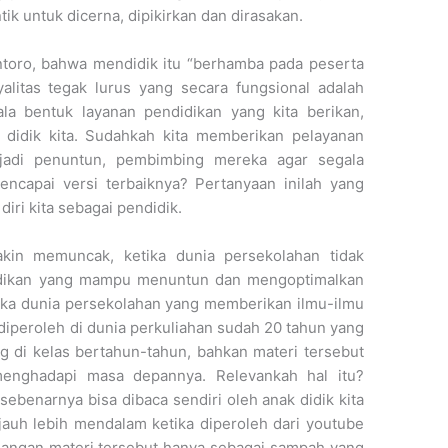
ik untuk dicerna, dipikirkan dan dirasakan.
ntoro, bahwa mendidik itu “berhamba pada peserta
yalitas tegak lurus yang secara fungsional adalah
la bentuk layanan pendidikan yang kita berikan,
didik kita. Sudahkah kita memberikan pelayanan
jadi penuntun, pembimbing mereka agar segala
ncapai versi terbaiknya? Pertanyaan inilah yang
iri kita sebagai pendidik.
in memuncak, ketika dunia persekolahan tidak
dikan yang mampu menuntun dan mengoptimalkan
tika dunia persekolahan yang memberikan ilmu-ilmu
iperoleh di dunia perkuliahan sudah 20 tahun yang
ng di kelas bertahun-tahun, bahkan materi tersebut
menghadapi masa depannya. Relevankah hal itu?
sebenarnya bisa dibaca sendiri oleh anak didik kita
jauh lebih mendalam ketika diperoleh dari youtube
jangan materi tersebut hanya sebagai sampah yang