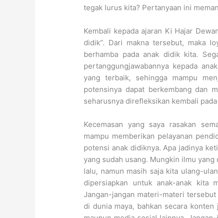
tegak lurus kita? Pertanyaan ini memant
Kembali kepada ajaran Ki Hajar Dewa
didik”. Dari makna tersebut, maka lo
berhamba pada anak didik kita. Sega
pertanggungjawabannya kepada anak 
yang terbaik, sehingga mampu men
potensinya dapat berkembang dan me
seharusnya direfleksikan kembali pada d
Kecemasan yang saya rasakan semak
mampu memberikan pelayanan pendi
potensi anak didiknya. Apa jadinya ke
yang sudah usang. Mungkin ilmu yang d
lalu, namun masih saja kita ulang-ula
dipersiapkan untuk anak-anak kita 
Jangan-jangan materi-materi tersebut 
di dunia maya, bahkan secara konten 
maupun media sosial lainnya. Jangan-