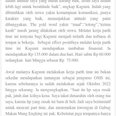
dalam attitude saya yang masih kurang baik, disini saya dilatih
lebih lagi untuk berattitude baik”, ungkap Kagumi. Inilah yang
dibutuhkan oleh siswa yakni kemampuan komunikasi, punya
karakter yang baik, menunjukkan attitude yang patut
dibanggakan. The gold word yakni “maaf”,”tolong”,”terima
kasih” masih jarang dilakukan oleh siswa. Melalui kerja parth
time ini ternyata bagi Kagumi menjadi terlatih dan terbiasa di
tempat ia bekerja. Sebagai effect positifnya melalui kerja parth
time ini Kagumi mendapatkan tambahan finansial. Ia
mendapatkan Rp 135.000 dalam dua hari. Hari sabtu Rp 60.000
sedangkan hari Minggu sebasar Rp 75.000.
Awal mulanya Kagumi melakukan kerja parth time ini bukan
sekedar mendapatkan tantangan sebagai pengurus OSIS ini,
karena sebelumnya ia sudah melakukan sejak Oktober 2022
hingga sekarang. Ia mengungkapkan, “Saat itu hp saya rusak
pak, jatuh dan lcdnya kena. Saya takut dimarahin oleh orang tua
saya, karena hp yang rusak ini baru di beli. Jadi saya berinisiatif
untuk mencari part time, dan menemukan lowongan di Gubug
Makan Mang Engking ini pak. Kebetulan juga tempatnya hanya