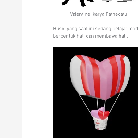
Valentine, karya Fathecatul
Husni yang saat ini sedang belajar m
berbentuk hati dan membawa hati.