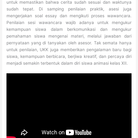
untuk memastikan bahwa cerita sudah sesuai dan waktunya
sudah tepat. Di samping penilaian praktik, asesi juga
mengerjakan soal essay dan mengikuti proses wawancara.
Penilaian sesi wawancara wajib adanya untuk mengukur
kemampuan siswa dalam berkomunikasi dan mengukur
pemahaman siswa mengenai materi, melalui jawaban dari
pernyataan yang di tanyakan oleh asesor. Tak semata hanya
untuk penilaian, UKK juga memberikan pengalaman baru bagi
siswa, kemampuan berbicara, berjiwa kreatif, dan percaya diri
menjadi semakin terbentuk dalam diri siswa animasi kelas XII.