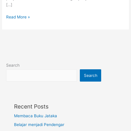
[…]
Hujan-
Read More »
hujan
Kok
Beli
Eskrim?
Search
Search
Recent Posts
Membaca Buku Jataka
Belajar menjadi Pendengar