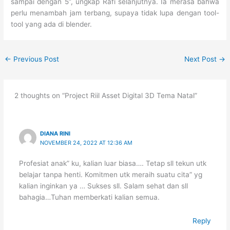
sampai dengan 5”, ungkap Rafi selanjutnya. Ia merasa bahwa
perlu menambah jam terbang, supaya tidak lupa dengan tool-
tool yang ada di blender.
←
Previous Post
Next Post
→
2 thoughts on “Project Riil Asset Digital 3D Tema Natal”
DIANA RINI
NOVEMBER 24, 2022 AT 12:36 AM
Profesiat anak” ku, kalian luar biasa…. Tetap sll tekun utk
belajar tanpa henti. Komitmen utk meraih suatu cita” yg
kalian inginkan ya … Sukses sll. Salam sehat dan sll
bahagia…Tuhan memberkati kalian semua.
Reply