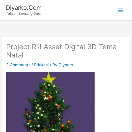
Skip
Diyarko.Com
to
Tulisan Seorang Guru
content
Project Riil Asset Digital 3D Tema
Natal
2 Comments
/
Edukasi
/ By
Diyarko