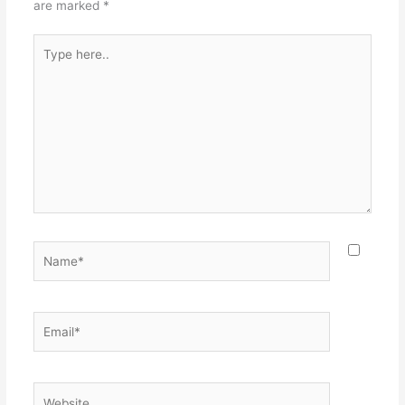
are marked
*
Type
here..
Name*
Email*
Website