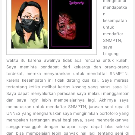
mengetahui
mendapatka
n
kesempatan
untuk
mendaftar
SNMPTN,
saya
bingung
waktu itu karena awalnya tidak ada rencana untuk kuliah.
Saya meminta pendapat dari keluarga dan orang-orang
terdekat, mereka menyarankan untuk mendaftar SNMPTN,
karena kesempatan ini tidak datang dua kali. Saya merasa
tertantang ketika melihat kertas kosong yang harus saya isi.
Saya dapat menyalurkan perasaan saya melalui menggambar
dan saya ingin lebih mempelajarinya lagi. Akhirnya saya
memutuskan untuk mendaftar SNMPTN, jurusan seni rupa di
UNNES yang mengharuskan saya mengirimkan portofolio yang
merupakan tantangan awal bagi saya, saya mengerjakannya
sungguh-sungguh dengan harapan saya dapat lolos seleksi
dan bisa mempelajari lebih banyak hal lagi tentang seni di