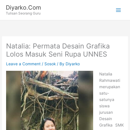
Skip
Diyarko.Com
to
Tulisan Seorang Guru
content
Natalia: Permata Desain Grafika
Lolos Masuk Seni Rupa UNNES
Leave a Comment
/
Sosok
/ By
Diyarko
Natalia
Rahmawati
merupakan
satu-
satunya
siswa
jurusan
Desain
Grafika SMK