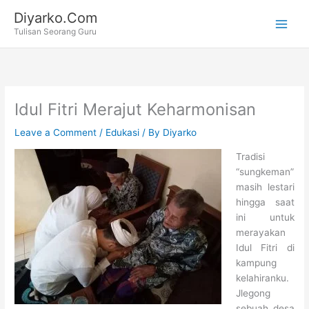
Skip
Diyarko.Com
to
Tulisan Seorang Guru
content
Idul Fitri Merajut Keharmonisan
Leave a Comment
/
Edukasi
/ By
Diyarko
Tradisi
“sungkeman”
masih lestari
hingga saat
ini untuk
merayakan
Idul Fitri di
kampung
kelahiranku.
Jlegong
sebuah desa